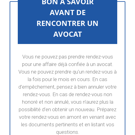
BON A SAVOIR
AVANT DE
RENCONTRER UN
AVOCAT
Vous ne pouvez pas prendre rendez-vous
pour une affaire déjà confiée à un avocat.
Vous ne pouvez prendre qu'un rendez-vous à
la fois pour le mois en cours. En cas
d’empêchement, pensez à bien annuler votre
rendez-vous. En cas de rendez-vous non
honoré et non annulé, vous n’aurez plus la
possibilité d’en obtenir un nouveau. Préparez
votre rendez-vous en amont en venant avec
les documents pertinents et en listant vos
questions.