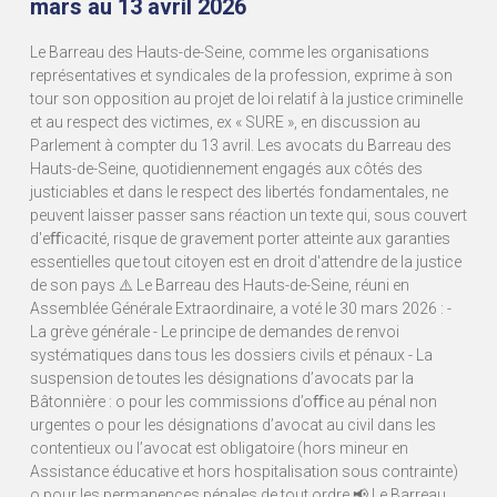
mars au 13 avril 2026
Le Barreau des Hauts-de-Seine, comme les organisations
représentatives et syndicales de la profession, exprime à son
tour son opposition au projet de loi relatif à la justice criminelle
et au respect des victimes, ex « SURE », en discussion au
Parlement à compter du 13 avril. Les avocats du Barreau des
Hauts-de-Seine, quotidiennement engagés aux côtés des
justiciables et dans le respect des libertés fondamentales, ne
peuvent laisser passer sans réaction un texte qui, sous couvert
d'eﬀicacité, risque de gravement porter atteinte aux garanties
essentielles que tout citoyen est en droit d'attendre de la justice
de son pays ⚠️ Le Barreau des Hauts-de-Seine, réuni en
Assemblée Générale Extraordinaire, a voté le 30 mars 2026 : -
La grève générale - Le principe de demandes de renvoi
systématiques dans tous les dossiers civils et pénaux - La
suspension de toutes les désignations d’avocats par la
Bâtonnière : o pour les commissions d’oﬀice au pénal non
urgentes o pour les désignations d’avocat au civil dans les
contentieux ou l’avocat est obligatoire (hors mineur en
Assistance éducative et hors hospitalisation sous contrainte)
o pour les permanences pénales de tout ordre 📢 Le Barreau